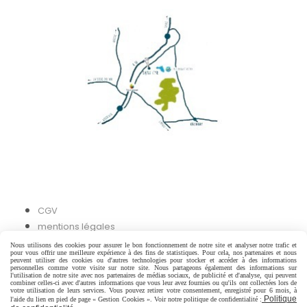
CGV
mentions légales
Nous utilisons des cookies pour assurer le bon fonctionnement de notre site et analyser notre trafic et
pour vous offrir une meilleure expérience à des fins de statistiques. Pour cela, nos partenaires et nous
Autoriser
Facebook est désactivé.
peuvent utiliser des cookies ou d'autres technologies pour stocker et accéder à des informations
personnelles comme votre visite sur notre site. Nous partageons également des informations sur
l'utilisation de notre site avec nos partenaires de médias sociaux, de publicité et d'analyse, qui peuvent
combiner celles-ci avec d'autres informations que vous leur avez fournies ou qu'ils ont collectées lors de
votre utilisation de leurs services. Vous pouvez retirer votre consentement, enregistré pour 6 mois, à
Politique
l'aide du lien en pied de page « Gestion Cookies ». Voir notre politique de confidentialité :