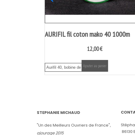
les bases (livre
lin 19 fils/cm
27,00
€
11,00
€
Ajouter au panier
Ajouter au panier
CONT
STEPHANIE MICHAUD
Stépha
"Un des Meilleurs Ouvriers de France",
86130 
ajourage 2015