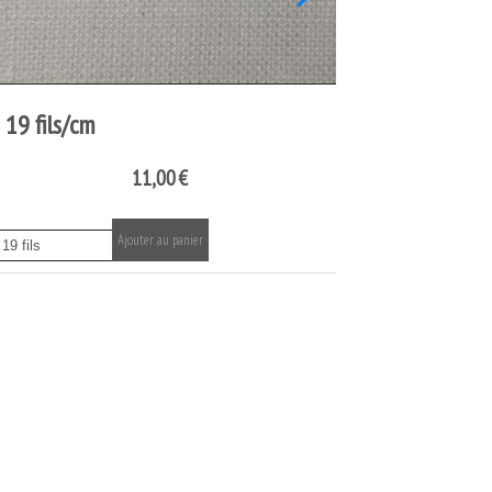
Jours d'Angles, les bases (livre
technique)
27,00
€
Ajouter au panier