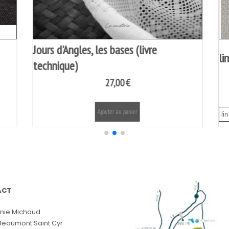
AURIFIL fil coton mako 40 1000m
12,00
€
Ajouter au panier
ACT
nie Michaud
Beaumont Saint Cyr