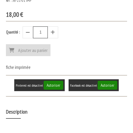
Ref :
36-21-01 IMP
18,00
€
Quantité :
Ajouter au panier
fiche imprimée
Autoriser
Autoriser
Pinterest est désactivé.
Facebook est désactivé.
Description