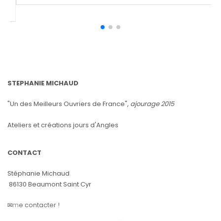
jouter au panier
Ajouter au
STEPHANIE MICHAUD
"Un des Meilleurs Ouvriers de France",
ajourage 2015
Ateliers et créations jours d'Angles
CONTACT
Stéphanie Michaud
86130 Beaumont Saint Cyr
✉️
m
e contacter !