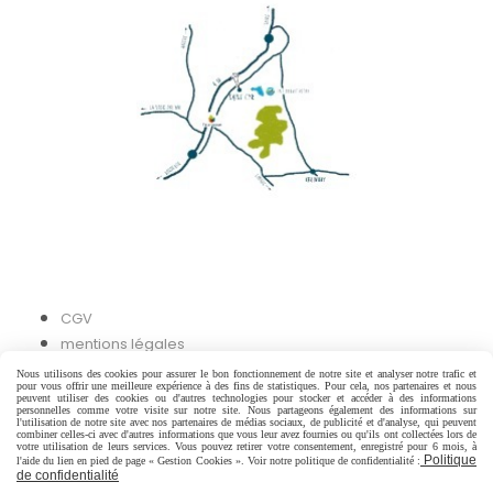
CGV
mentions légales
Nous utilisons des cookies pour assurer le bon fonctionnement de notre site et analyser notre trafic et
pour vous offrir une meilleure expérience à des fins de statistiques. Pour cela, nos partenaires et nous
Autoriser
Facebook est désactivé.
peuvent utiliser des cookies ou d'autres technologies pour stocker et accéder à des informations
personnelles comme votre visite sur notre site. Nous partageons également des informations sur
l'utilisation de notre site avec nos partenaires de médias sociaux, de publicité et d'analyse, qui peuvent
combiner celles-ci avec d'autres informations que vous leur avez fournies ou qu'ils ont collectées lors de
votre utilisation de leurs services. Vous pouvez retirer votre consentement, enregistré pour 6 mois, à
Politique
l'aide du lien en pied de page « Gestion Cookies ». Voir notre politique de confidentialité :
de confidentialité
Mentions Légales
Conditions générales de vente
Politique de