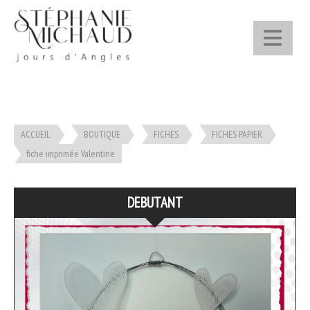
Panneau de gestion des cookies
ACCUEIL
BOUTIQUE
FICHES
FICHES PAPIER
fiche imprimée Valentine
DEBUTANT