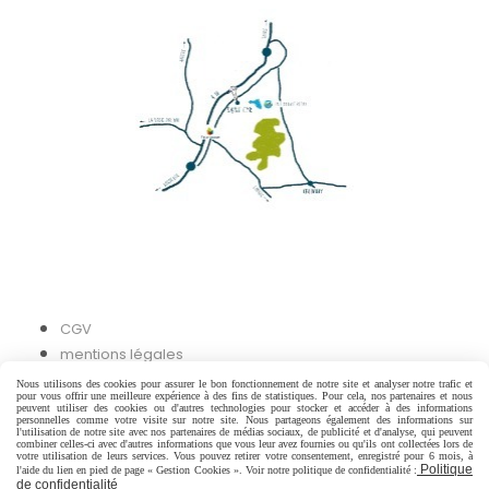
CGV
mentions légales
Nous utilisons des cookies pour assurer le bon fonctionnement de notre site et analyser notre trafic et
pour vous offrir une meilleure expérience à des fins de statistiques. Pour cela, nos partenaires et nous
Autoriser
Facebook est désactivé.
peuvent utiliser des cookies ou d'autres technologies pour stocker et accéder à des informations
personnelles comme votre visite sur notre site. Nous partageons également des informations sur
l'utilisation de notre site avec nos partenaires de médias sociaux, de publicité et d'analyse, qui peuvent
combiner celles-ci avec d'autres informations que vous leur avez fournies ou qu'ils ont collectées lors de
votre utilisation de leurs services. Vous pouvez retirer votre consentement, enregistré pour 6 mois, à
Politique
l'aide du lien en pied de page « Gestion Cookies ». Voir notre politique de confidentialité :
de confidentialité