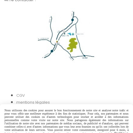
CGV
mentions légales
Nous utilisons des cookies pour assurer le bon fonctionnement de notre site et analyser notre trafic et
pour vous offrir une meilleure expérience à des fins de statistiques. Pour cela, nos partenaires et nous
Autoriser
Facebook est désactivé.
peuvent utiliser des cookies ou d'autres technologies pour stocker et accéder à des informations
personnelles comme votre visite sur notre site. Nous partageons également des informations sur
l'utilisation de notre site avec nos partenaires de médias sociaux, de publicité et d'analyse, qui peuvent
combiner celles-ci avec d'autres informations que vous leur avez fournies ou qu'ils ont collectées lors de
votre utilisation de leurs services. Vous pouvez retirer votre consentement, enregistré pour 6 mois, à