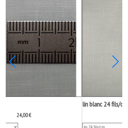
lin 12 fils/cm
13,00
€
9,0