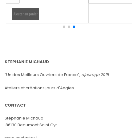
jouter au panier
Ajouter au
STEPHANIE MICHAUD
"Un des Meilleurs Ouvriers de France",
ajourage 2015
Ateliers et créations jours d'Angles
CONTACT
Stéphanie Michaud
86130 Beaumont Saint Cyr
✉️
m
e contacter !