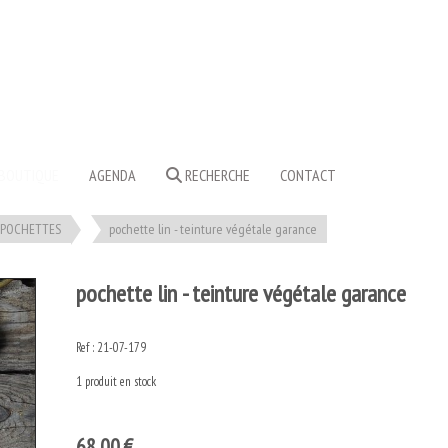
BOUTIQUE
AGENDA
RECHERCHE
CONTACT
POCHETTES
pochette lin - teinture végétale garance
pochette lin - teinture végétale garance
Ref :
21-07-179
1
produit en stock
68,00
€